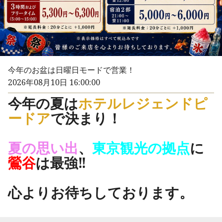
今年のお盆は日曜日モードで営業！
2026年08月10日 16:00:00
今年の夏は
ホテルレジェンドピ
ードア
で決まり！
夏の思い出
、
東京観光の拠点
に
鶯谷
は最強‼
心よりお待ちしております。