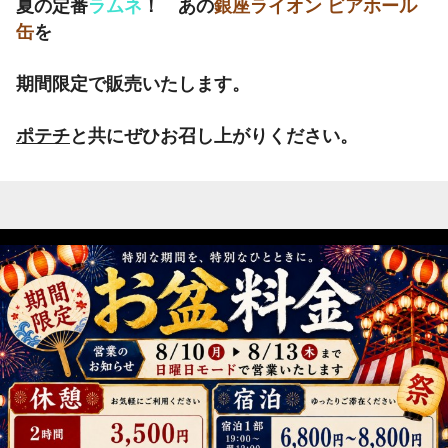
夏の定番
ラムネ
！ あの
銀座ライオン ビアホール
缶
を
期間限定で販売いたします。
ポテチ
と共にぜひお召し上がりください。