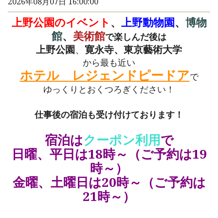
2026年08月07日 16:00:00
上野公園のイベント
、
上野動物園
、
博物
館
、
美術館
で楽しんだ後は
上野公園
、
寛永寺、東京藝術大学
から最も近い
ホテル レジェンドピードア
で
ゆっくりとおくつろぎください！
仕事後の宿泊も受け付けております！
宿泊は
クーポン利用
で
日曜、平日は18時～（ご予約は19
時～）
金曜、土曜日は20時～（ご予約は
21時～）