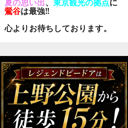
夏の思い出
、
東京観光の拠点
に
鶯谷
は最強‼
心よりお待ちしております。