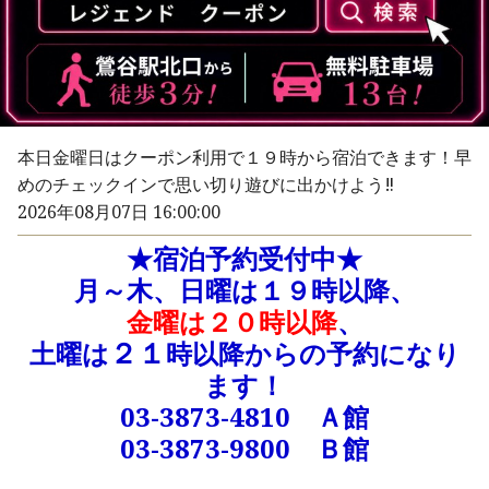
本日金曜日はクーポン利用で１９時から宿泊できます！早
めのチェックインで思い切り遊びに出かけよう‼
2026年08月07日 16:00:00
★宿泊予約受付中★
月～木、日曜は１９時以降、
金曜は２０時以降
、
２１
土曜は
時以降からの予約になり
ます！
03-3873-4810 Ａ館
03-3873-9800 Ｂ館