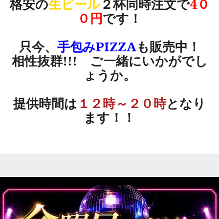
格安の
生ビール
２杯同時注文で
4０
０円
です！
只今、
手包みPIZZA
も販売中！
相性抜群!!! ご一緒にいかがでし
ょうか。
提供時間は
１２時～２０時
となり
ます！！